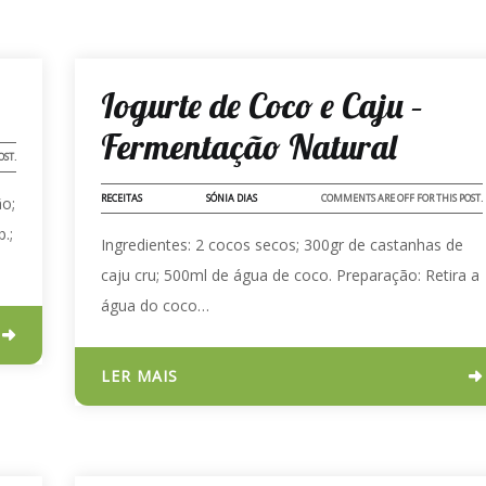
17 - NOV - 2023
Iogurte de Coco e Caju –
Fermentação Natural
OST.
RECEITAS
SÓNIA DIAS
COMMENTS ARE OFF FOR THIS POST.
ão;
.;
Ingredientes: 2 cocos secos; 300gr de castanhas de
caju cru; 500ml de água de coco. Preparação: Retira a
água do coco…
LER MAIS