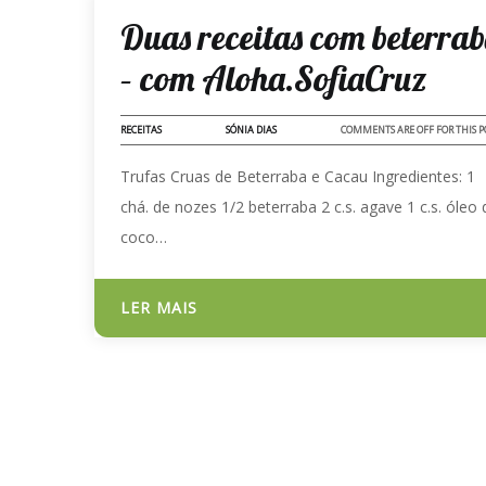
19 - JUL - 2023
Duas receitas com beterra
– com Aloha.SofiaCruz
RECEITAS
SÓNIA DIAS
COMMENTS ARE OFF FOR THIS P
Trufas Cruas de Beterraba e Cacau Ingredientes: 1
chá. de nozes 1/2 beterraba 2 c.s. agave 1 c.s. óleo 
coco…
LER MAIS