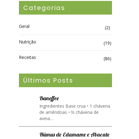
Categorias
Geral
(2)
Nutrição
(19)
Receitas
(86)
Últimos Posts
Banoffee
Ingredientes Base crua • 1 chávena
de amêndoas • ½ chávena de
aveia…
Húmus de Edamame e Abacate