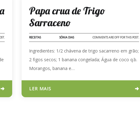
23 - AGO - 2022
ba
Papa crua de Trigo
Sarraceno
OST.
RECEITAS
SÓNIA DIAS
COMMENTS ARE OFF FOR THIS POST.
Ingredientes: 1/2 chávena de trigo sacarreno em grão;
de
2 figos secos; 1 banana congelada; Água de coco q.b.
Morangos, banana e…
LER MAIS