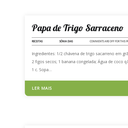
17 - NOV - 2023
Papa de Trigo Sarraceno
RECEITAS
SÓNIA DIAS
COMMENTS ARE OFF FOR THIS P
Ingredientes: 1/2 chávena de trigo sacarreno em gr
2 figos secos; 1 banana congelada; Água de coco q.b
1 c. Sopa…
LER MAIS