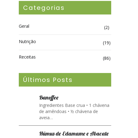
Categorias
Geral
(2)
Nutrição
(19)
Receitas
(86)
Últimos Posts
Banoffee
Ingredientes Base crua • 1 chávena
de amêndoas • ½ chávena de
aveia…
Húmus de Edamame e Abacate