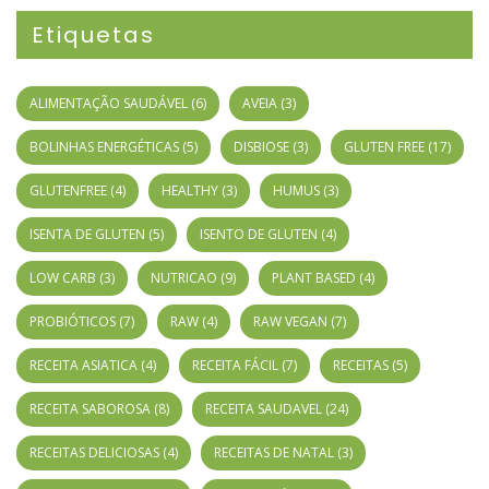
Etiquetas
ALIMENTAÇÃO SAUDÁVEL
(6)
AVEIA
(3)
BOLINHAS ENERGÉTICAS
(5)
DISBIOSE
(3)
GLUTEN FREE
(17)
GLUTENFREE
(4)
HEALTHY
(3)
HUMUS
(3)
ISENTA DE GLUTEN
(5)
ISENTO DE GLUTEN
(4)
LOW CARB
(3)
NUTRICAO
(9)
PLANT BASED
(4)
PROBIÓTICOS
(7)
RAW
(4)
RAW VEGAN
(7)
RECEITA ASIATICA
(4)
RECEITA FÁCIL
(7)
RECEITAS
(5)
RECEITA SABOROSA
(8)
RECEITA SAUDAVEL
(24)
RECEITAS DELICIOSAS
(4)
RECEITAS DE NATAL
(3)