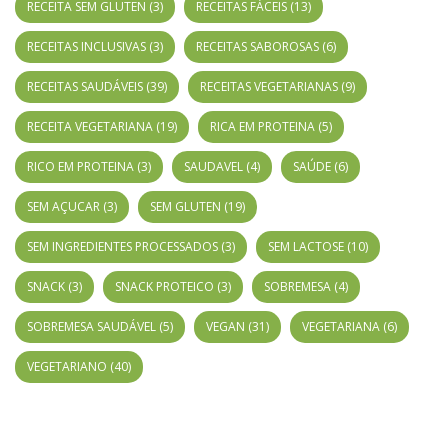
RECEITA SEM GLUTEN
(3)
RECEITAS FÁCEIS
(13)
RECEITAS INCLUSIVAS
(3)
RECEITAS SABOROSAS
(6)
RECEITAS SAUDÁVEIS
(39)
RECEITAS VEGETARIANAS
(9)
RECEITA VEGETARIANA
(19)
RICA EM PROTEINA
(5)
RICO EM PROTEINA
(3)
SAUDAVEL
(4)
SAÚDE
(6)
SEM AÇUCAR
(3)
SEM GLUTEN
(19)
SEM INGREDIENTES PROCESSADOS
(3)
SEM LACTOSE
(10)
SNACK
(3)
SNACK PROTEICO
(3)
SOBREMESA
(4)
SOBREMESA SAUDÁVEL
(5)
VEGAN
(31)
VEGETARIANA
(6)
VEGETARIANO
(40)