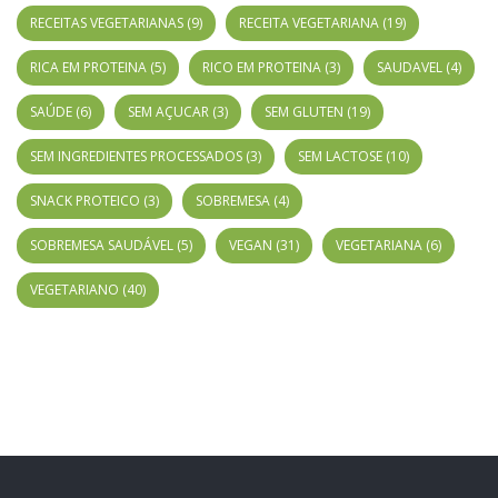
RECEITAS VEGETARIANAS
(9)
RECEITA VEGETARIANA
(19)
RICA EM PROTEINA
(5)
RICO EM PROTEINA
(3)
SAUDAVEL
(4)
SAÚDE
(6)
SEM AÇUCAR
(3)
SEM GLUTEN
(19)
SEM INGREDIENTES PROCESSADOS
(3)
SEM LACTOSE
(10)
SNACK PROTEICO
(3)
SOBREMESA
(4)
SOBREMESA SAUDÁVEL
(5)
VEGAN
(31)
VEGETARIANA
(6)
VEGETARIANO
(40)