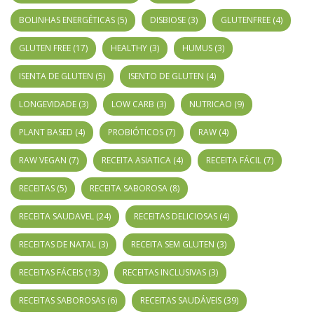
BOLINHAS ENERGÉTICAS
(5)
DISBIOSE
(3)
GLUTENFREE
(4)
GLUTEN FREE
(17)
HEALTHY
(3)
HUMUS
(3)
ISENTA DE GLUTEN
(5)
ISENTO DE GLUTEN
(4)
LONGEVIDADE
(3)
LOW CARB
(3)
NUTRICAO
(9)
PLANT BASED
(4)
PROBIÓTICOS
(7)
RAW
(4)
RAW VEGAN
(7)
RECEITA ASIATICA
(4)
RECEITA FÁCIL
(7)
RECEITAS
(5)
RECEITA SABOROSA
(8)
RECEITA SAUDAVEL
(24)
RECEITAS DELICIOSAS
(4)
RECEITAS DE NATAL
(3)
RECEITA SEM GLUTEN
(3)
RECEITAS FÁCEIS
(13)
RECEITAS INCLUSIVAS
(3)
RECEITAS SABOROSAS
(6)
RECEITAS SAUDÁVEIS
(39)