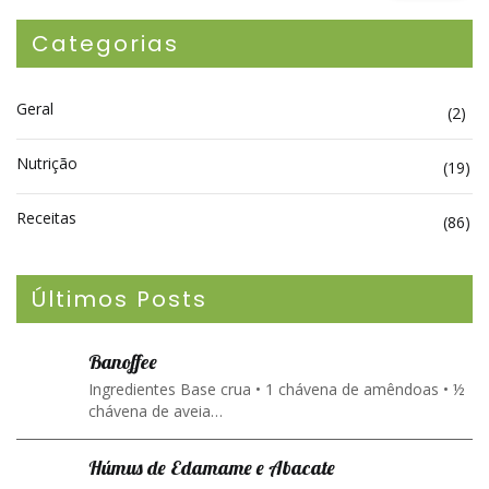
Categorias
Geral
(2)
Nutrição
(19)
Receitas
(86)
Últimos Posts
Banoffee
Ingredientes Base crua • 1 chávena de amêndoas • ½
chávena de aveia…
Húmus de Edamame e Abacate