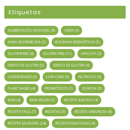
Etiquetas
ALIMENTAÇÃO SAUDÁVEL
(6)
AVEIA
(3)
AVEIA ADORMECIDA
(3)
BOLINHAS ENERGÉTICAS
(5)
GLUTENFREE
(4)
GLUTEN FREE
(17)
HEALTHY
(3)
ISENTA DE GLUTEN
(5)
ISENTO DE GLUTEN
(4)
LONGEVIDADE
(3)
LOW CARB
(3)
NUTRICAO
(9)
PLANT BASED
(4)
PROBIÓTICOS
(7)
QUINOA
(3)
RAW
(4)
RAW VEGAN
(7)
RECEITA ASIATICA
(4)
RECEITA FÁCIL
(7)
RECEITAS
(5)
RECEITA SABOROSA
(8)
RECEITA SAUDAVEL
(24)
RECEITAS DELICIOSAS
(4)