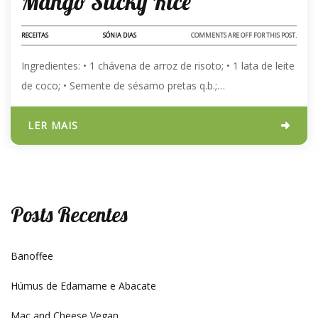
Mango Sticky Rice
RECEITAS
SÓNIA DIAS
COMMENTS ARE OFF FOR THIS POST.
Ingredientes: •⁠ 1 chávena de arroz de risoto; •⁠ 1 lata de leite
de coco; •⁠ Semente de sésamo pretas q.b.;…
LER MAIS
Posts Recentes
Banoffee
Húmus de Edamame e Abacate
Mac and Cheese Vegan