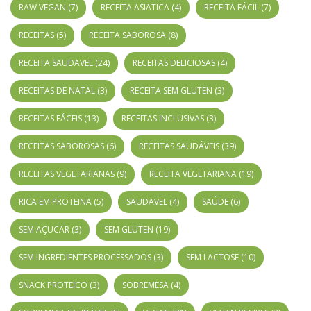
RAW VEGAN
(7)
RECEITA ASIATICA
(4)
RECEITA FÁCIL
(7)
RECEITAS
(5)
RECEITA SABOROSA
(8)
RECEITA SAUDAVEL
(24)
RECEITAS DELICIOSAS
(4)
RECEITAS DE NATAL
(3)
RECEITA SEM GLUTEN
(3)
RECEITAS FÁCEIS
(13)
RECEITAS INCLUSIVAS
(3)
RECEITAS SABOROSAS
(6)
RECEITAS SAUDÁVEIS
(39)
RECEITAS VEGETARIANAS
(9)
RECEITA VEGETARIANA
(19)
RICA EM PROTEINA
(5)
SAUDAVEL
(4)
SAÚDE
(6)
SEM AÇUCAR
(3)
SEM GLUTEN
(19)
SEM INGREDIENTES PROCESSADOS
(3)
SEM LACTOSE
(10)
SNACK PROTEICO
(3)
SOBREMESA
(4)