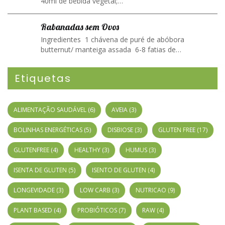
40ml de bebida vegetal;…
Rabanadas sem Ovos
Ingredientes 1 chávena de puré de abóbora
butternut/ manteiga assada 6-8 fatias de…
Etiquetas
ALIMENTAÇÃO SAUDÁVEL
(6)
AVEIA
(3)
BOLINHAS ENERGÉTICAS
(5)
DISBIOSE
(3)
GLUTEN FREE
(17)
GLUTENFREE
(4)
HEALTHY
(3)
HUMUS
(3)
ISENTA DE GLUTEN
(5)
ISENTO DE GLUTEN
(4)
LONGEVIDADE
(3)
LOW CARB
(3)
NUTRICAO
(9)
PLANT BASED
(4)
PROBIÓTICOS
(7)
RAW
(4)