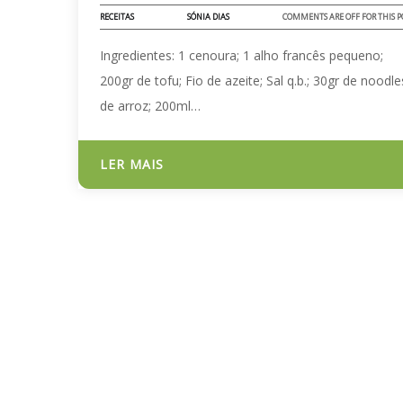
RECEITAS
SÓNIA DIAS
COMMENTS ARE OFF FOR THIS P
Ingredientes: 1 cenoura; 1 alho francês pequeno;
200gr de tofu; Fio de azeite; Sal q.b.; 30gr de noodle
de arroz; 200ml…
LER MAIS