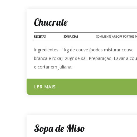
24 - ABR - 2023
Chucrute
RECEITAS
SÓNIA DIAS
COMMENTS ARE OFF FOR THIS P
Ingredientes: 1kg de couve (podes misturar couve
branca e roxa); 20gr de sal. Preparação: Lavar a co
e cortar em juliana…
LER MAIS
03 - FEV - 2023
Sopa de Miso