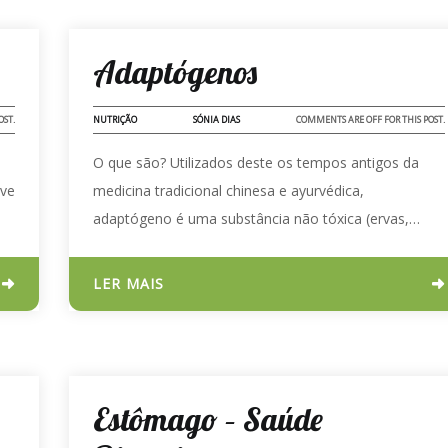
16 - MAR - 2023
Adaptógenos
OST.
NUTRIÇÃO
SÓNIA DIAS
COMMENTS ARE OFF FOR THIS POST.
O que são? Utilizados deste os tempos antigos da
uve
medicina tradicional chinesa e ayurvédica,
adaptógeno é uma substância não tóxica (ervas,…
LER MAIS
26 - SET - 2022
Estômago – Saúde