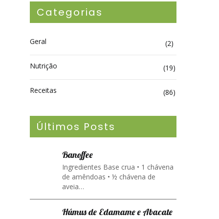
Categorias
Geral
(2)
Nutrição
(19)
Receitas
(86)
Últimos Posts
Banoffee
Ingredientes Base crua • 1 chávena
de amêndoas • ½ chávena de
aveia…
Húmus de Edamame e Abacate