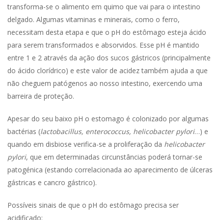
transforma-se o alimento em quimo que vai para o intestino
delgado. Algumas vitaminas e minerais, como o ferro,
necessitam desta etapa e que o pH do estômago esteja ácido
para serem transformados e absorvidos. Esse pH é mantido
entre 1 e 2 através da ação dos sucos gástricos (principalmente
do ácido clorídrico) e este valor de acidez também ajuda a que
não cheguem patógenos ao nosso intestino, exercendo uma
barreira de proteção.
Apesar do seu baixo pH o estomago é colonizado por algumas
bactérias (
lactobacillus, enterococcus, helicobacter pylori
…) e
quando em disbiose verifica-se a proliferação da
helicobacter
pylori
, que em determinadas circunstâncias poderá tornar-se
patogénica (estando correlacionada ao aparecimento de úlceras
gástricas e cancro gástrico).
Possíveis sinais de que o pH do estômago precisa ser
acidificado: