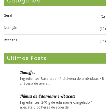
Categorias
Geral
(2)
Nutrição
(19)
Receitas
(86)
Últimos Posts
Banoffee
Ingredientes Base crua • 1 chávena de amêndoas • ½
chávena de aveia…
Húmus de Edamame e Abacate
Ingredientes: 240 g de edamame congelado 1
abacate 3 colheres de sopa de…