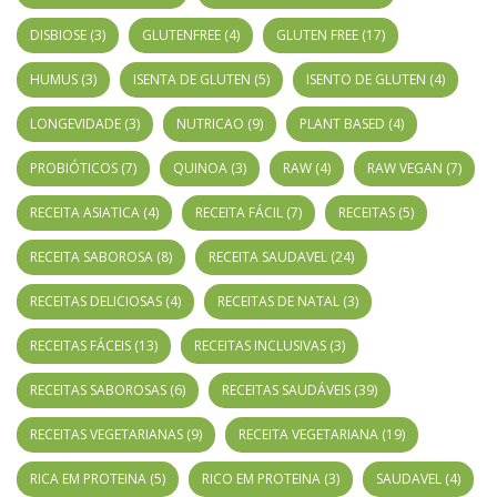
DISBIOSE
(3)
GLUTENFREE
(4)
GLUTEN FREE
(17)
HUMUS
(3)
ISENTA DE GLUTEN
(5)
ISENTO DE GLUTEN
(4)
LONGEVIDADE
(3)
NUTRICAO
(9)
PLANT BASED
(4)
PROBIÓTICOS
(7)
QUINOA
(3)
RAW
(4)
RAW VEGAN
(7)
RECEITA ASIATICA
(4)
RECEITA FÁCIL
(7)
RECEITAS
(5)
RECEITA SABOROSA
(8)
RECEITA SAUDAVEL
(24)
RECEITAS DELICIOSAS
(4)
RECEITAS DE NATAL
(3)
RECEITAS FÁCEIS
(13)
RECEITAS INCLUSIVAS
(3)
RECEITAS SABOROSAS
(6)
RECEITAS SAUDÁVEIS
(39)
RECEITAS VEGETARIANAS
(9)
RECEITA VEGETARIANA
(19)
RICA EM PROTEINA
(5)
RICO EM PROTEINA
(3)
SAUDAVEL
(4)