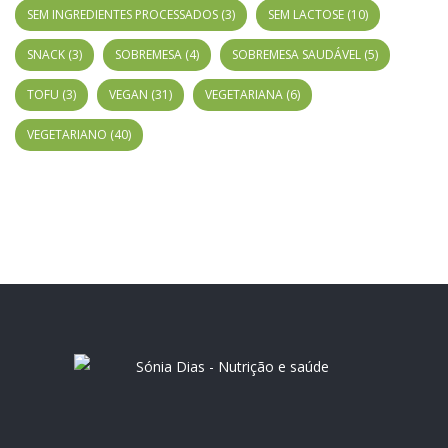
SEM INGREDIENTES PROCESSADOS
(3)
SEM LACTOSE
(10)
SNACK
(3)
SOBREMESA
(4)
SOBREMESA SAUDÁVEL
(5)
TOFU
(3)
VEGAN
(31)
VEGETARIANA
(6)
VEGETARIANO
(40)