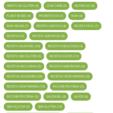
ISENTO DE GLUTEN
(4)
LOW CARB
(3)
NUTRICAO
(9)
PLANT BASED
(4)
PROBIÓTICOS
(7)
RAW
(4)
RAW VEGAN
(7)
RECEITA ASIATICA
(4)
RECEITA FÁCIL
(7)
RECEITAS
(5)
RECEITA SABOROSA
(8)
RECEITA SAUDAVEL
(24)
RECEITAS DELICIOSAS
(4)
RECEITA SEM GLUTEN
(3)
RECEITAS FÁCEIS
(13)
RECEITAS INCLUSIVAS
(3)
RECEITAS SABOROSAS
(6)
RECEITAS SAUDÁVEIS
(39)
RECEITAS VEGETARIANAS
(9)
RECEITA VEGETARIANA
(19)
RICA EM PROTEINA
(5)
RICO EM PROTEINA
(3)
SAUDAVEL
(4)
SAÚDE
(6)
SEM AÇUCAR
(3)
SEM GLUTEN
(19)