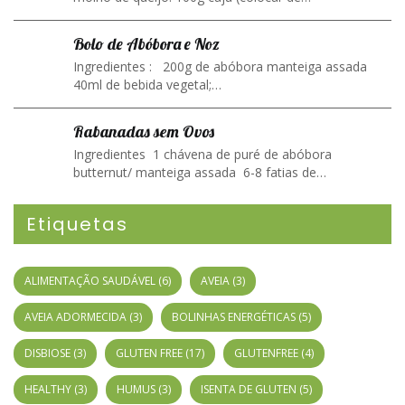
Bolo de Abóbora e Noz
Ingredientes : 200g de abóbora manteiga assada
40ml de bebida vegetal;…
Rabanadas sem Ovos
Ingredientes 1 chávena de puré de abóbora
butternut/ manteiga assada 6-8 fatias de…
Etiquetas
ALIMENTAÇÃO SAUDÁVEL
(6)
AVEIA
(3)
AVEIA ADORMECIDA
(3)
BOLINHAS ENERGÉTICAS
(5)
DISBIOSE
(3)
GLUTEN FREE
(17)
GLUTENFREE
(4)
HEALTHY
(3)
HUMUS
(3)
ISENTA DE GLUTEN
(5)