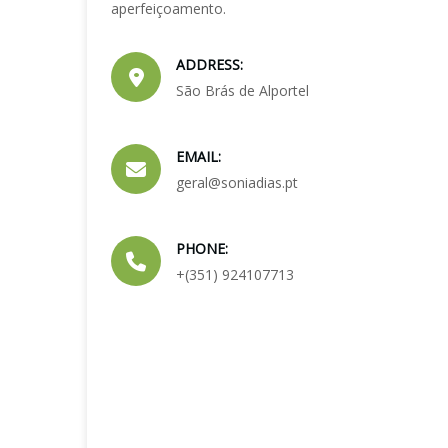
aperfeiçoamento.
ADDRESS:
São Brás de Alportel
EMAIL:
geral@soniadias.pt
PHONE:
+(351) 924107713