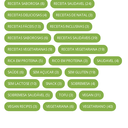
RECEITA SABOROSA
(8)
RECEITA SAUDAVEL
(24)
RECEITAS DELICIOSAS
(4)
RECEITAS DE NATAL
(3)
RECEITAS FÁCEIS
(13)
RECEITAS INCLUSIVAS
(3)
RECEITAS SABOROSAS
(6)
RECEITAS SAUDÁVEIS
(39)
RECEITAS VEGETARIANAS
(9)
RECEITA VEGETARIANA
(19)
RICA EM PROTEINA
(5)
RICO EM PROTEINA
(3)
SAUDAVEL
(4)
SAÚDE
(6)
SEM AÇUCAR
(3)
SEM GLUTEN
(19)
SEM LACTOSE
(10)
SNACK
(3)
SOBREMESA
(4)
SOBREMESA SAUDÁVEL
(5)
TOFU
(3)
VEGAN
(31)
VEGAN RECIPES
(3)
VEGETARIANA
(6)
VEGETARIANO
(40)