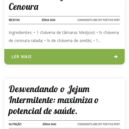
Cenoura
RECEITAS
SÓNIA DIAS
COMMENTS ARE OFF FOR THIS POST.
Ingredientes: •⁠ ⁠1 chávena de tâmaras Medjool; •⁠ ⁠⁠½ chávena
de cenoura ralada; •⁠ ⁠⁠½ de chávena de avelãs; •⁠ ⁠⁠1…
LER MAIS
02 - ABR - 2024
Desvendando o Jejum
Intermitente: maximiza o
potencial de saúde.
NUTRIÇÃO
SÓNIA DIAS
COMMENTS ARE OFF FOR THIS POST.