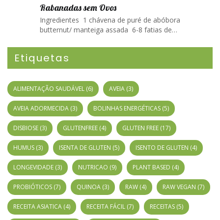
Rabanadas sem Ovos
Ingredientes 1 chávena de puré de abóbora
butternut/ manteiga assada 6-8 fatias de…
Etiquetas
ALIMENTAÇÃO SAUDÁVEL
(6)
AVEIA
(3)
AVEIA ADORMECIDA
(3)
BOLINHAS ENERGÉTICAS
(5)
DISBIOSE
(3)
GLUTENFREE
(4)
GLUTEN FREE
(17)
HUMUS
(3)
ISENTA DE GLUTEN
(5)
ISENTO DE GLUTEN
(4)
LONGEVIDADE
(3)
NUTRICAO
(9)
PLANT BASED
(4)
PROBIÓTICOS
(7)
QUINOA
(3)
RAW
(4)
RAW VEGAN
(7)
RECEITA ASIATICA
(4)
RECEITA FÁCIL
(7)
RECEITAS
(5)