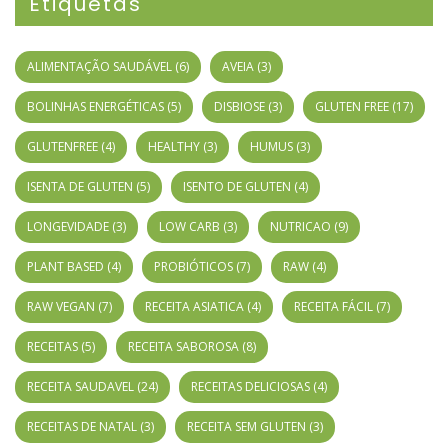
Etiquetas
ALIMENTAÇÃO SAUDÁVEL
(6)
AVEIA
(3)
BOLINHAS ENERGÉTICAS
(5)
DISBIOSE
(3)
GLUTEN FREE
(17)
GLUTENFREE
(4)
HEALTHY
(3)
HUMUS
(3)
ISENTA DE GLUTEN
(5)
ISENTO DE GLUTEN
(4)
LONGEVIDADE
(3)
LOW CARB
(3)
NUTRICAO
(9)
PLANT BASED
(4)
PROBIÓTICOS
(7)
RAW
(4)
RAW VEGAN
(7)
RECEITA ASIATICA
(4)
RECEITA FÁCIL
(7)
RECEITAS
(5)
RECEITA SABOROSA
(8)
RECEITA SAUDAVEL
(24)
RECEITAS DELICIOSAS
(4)
RECEITAS DE NATAL
(3)
RECEITA SEM GLUTEN
(3)