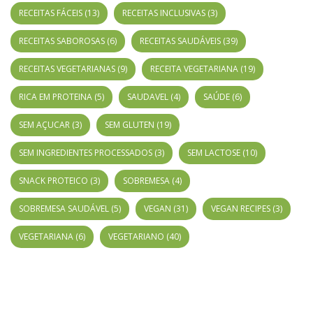
RECEITAS FÁCEIS
(13)
RECEITAS INCLUSIVAS
(3)
RECEITAS SABOROSAS
(6)
RECEITAS SAUDÁVEIS
(39)
RECEITAS VEGETARIANAS
(9)
RECEITA VEGETARIANA
(19)
RICA EM PROTEINA
(5)
SAUDAVEL
(4)
SAÚDE
(6)
SEM AÇUCAR
(3)
SEM GLUTEN
(19)
SEM INGREDIENTES PROCESSADOS
(3)
SEM LACTOSE
(10)
SNACK PROTEICO
(3)
SOBREMESA
(4)
SOBREMESA SAUDÁVEL
(5)
VEGAN
(31)
VEGAN RECIPES
(3)
VEGETARIANA
(6)
VEGETARIANO
(40)