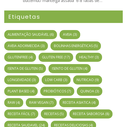
butternut/ manteiga assada 6-8 fatias de…
Etiquetas
ALIMENTAÇÃO SAUDÁVEL
(6)
AVEIA
(3)
AVEIA ADORMECIDA
(3)
BOLINHAS ENERGÉTICAS
(5)
GLUTENFREE
(4)
GLUTEN FREE
(17)
HEALTHY
(3)
ISENTA DE GLUTEN
(5)
ISENTO DE GLUTEN
(4)
LONGEVIDADE
(3)
LOW CARB
(3)
NUTRICAO
(9)
PLANT BASED
(4)
PROBIÓTICOS
(7)
QUINOA
(3)
RAW
(4)
RAW VEGAN
(7)
RECEITA ASIATICA
(4)
RECEITA FÁCIL
(7)
RECEITAS
(5)
RECEITA SABOROSA
(8)
RECEITA SAUDAVEL
(24)
RECEITAS DELICIOSAS
(4)