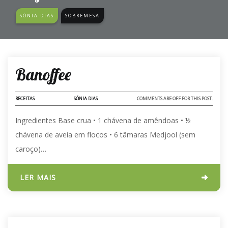
SÓNIA DIAS
SOBREMESA
15 - MAI - 2026
Banoffee
RECEITAS
SÓNIA DIAS
COMMENTS ARE OFF FOR THIS POST.
Ingredientes Base crua • 1 chávena de amêndoas • ½
chávena de aveia em flocos • 6 tâmaras Medjool (sem
caroço)…
LER MAIS
03 - MAI - 2024