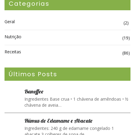
Categorias
Geral
(2)
Nutrição
(19)
Receitas
(86)
Últimos Posts
Banoffee
Ingredientes Base crua • 1 chávena de amêndoas • ½
chávena de aveia…
Húmus de Edamame e Abacate
Ingredientes: 240 g de edamame congelado 1
abacate 3 colheres de sopa de…