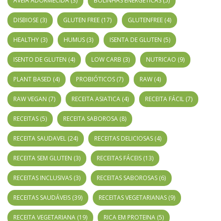
AVEIA ADORMECIDA
(3)
BOLINHAS ENERGÉTICAS
(5)
DISBIOSE
(3)
GLUTEN FREE
(17)
GLUTENFREE
(4)
HEALTHY
(3)
HUMUS
(3)
ISENTA DE GLUTEN
(5)
ISENTO DE GLUTEN
(4)
LOW CARB
(3)
NUTRICAO
(9)
PLANT BASED
(4)
PROBIÓTICOS
(7)
RAW
(4)
RAW VEGAN
(7)
RECEITA ASIATICA
(4)
RECEITA FÁCIL
(7)
RECEITAS
(5)
RECEITA SABOROSA
(8)
RECEITA SAUDAVEL
(24)
RECEITAS DELICIOSAS
(4)
RECEITA SEM GLUTEN
(3)
RECEITAS FÁCEIS
(13)
RECEITAS INCLUSIVAS
(3)
RECEITAS SABOROSAS
(6)
RECEITAS SAUDÁVEIS
(39)
RECEITAS VEGETARIANAS
(9)
RECEITA VEGETARIANA
(19)
RICA EM PROTEINA
(5)