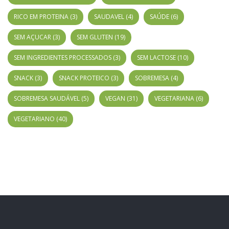
RICO EM PROTEINA
(3)
SAUDAVEL
(4)
SAÚDE
(6)
SEM AÇUCAR
(3)
SEM GLUTEN
(19)
SEM INGREDIENTES PROCESSADOS
(3)
SEM LACTOSE
(10)
SNACK
(3)
SNACK PROTEICO
(3)
SOBREMESA
(4)
SOBREMESA SAUDÁVEL
(5)
VEGAN
(31)
VEGETARIANA
(6)
VEGETARIANO
(40)