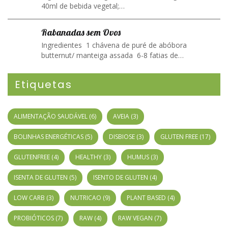
40ml de bebida vegetal;…
Rabanadas sem Ovos
Ingredientes 1 chávena de puré de abóbora
butternut/ manteiga assada 6-8 fatias de…
Etiquetas
ALIMENTAÇÃO SAUDÁVEL
(6)
AVEIA
(3)
BOLINHAS ENERGÉTICAS
(5)
DISBIOSE
(3)
GLUTEN FREE
(17)
GLUTENFREE
(4)
HEALTHY
(3)
HUMUS
(3)
ISENTA DE GLUTEN
(5)
ISENTO DE GLUTEN
(4)
LOW CARB
(3)
NUTRICAO
(9)
PLANT BASED
(4)
PROBIÓTICOS
(7)
RAW
(4)
RAW VEGAN
(7)