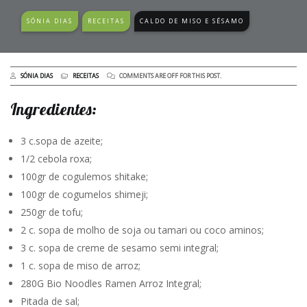
SÓNIA DIAS
RECEITAS
CALDO DE MISO E SÉSAMO
SÓNIA DIAS
RECEITAS
COMMENTS ARE OFF FOR THIS POST.
Ingredientes:
3 c.sopa de azeite;
1/2 cebola roxa;
100gr de cogulemos shitake;
100gr de cogumelos shimeji;
250gr de tofu;
2 c. sopa de molho de soja ou tamari ou coco aminos;
3 c. sopa de creme de sesamo semi integral;
1 c. sopa de miso de arroz;
280G Bio Noodles Ramen Arroz Integral;
Pitada de sal;