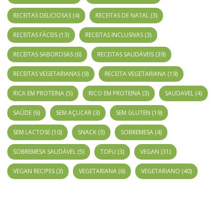
RECEITAS DELICIOSAS
(4)
RECEITAS DE NATAL
(3)
RECEITAS FÁCEIS
(13)
RECEITAS INCLUSIVAS
(3)
RECEITAS SABOROSAS
(6)
RECEITAS SAUDÁVEIS
(39)
RECEITAS VEGETARIANAS
(9)
RECEITA VEGETARIANA
(19)
RICA EM PROTEINA
(5)
RICO EM PROTEINA
(3)
SAUDAVEL
(4)
SAÚDE
(6)
SEM AÇUCAR
(3)
SEM GLUTEN
(19)
SEM LACTOSE
(10)
SNACK
(3)
SOBREMESA
(4)
SOBREMESA SAUDÁVEL
(5)
TOFU
(3)
VEGAN
(31)
VEGAN RECIPES
(3)
VEGETARIANA
(6)
VEGETARIANO
(40)