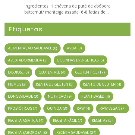
Ingredientes 1 chávena de puré de abóbora
butternut/ manteiga assada 6-8 fatias de…
Etiquetas
ALIMENTAÇÃO SAUDÁVEL
(6)
AVEIA
(3)
AVEIA ADORMECIDA
(3)
BOLINHAS ENERGÉTICAS
(5)
DISBIOSE
(3)
GLUTENFREE
(4)
GLUTEN FREE
(17)
HUMUS
(3)
ISENTA DE GLUTEN
(5)
ISENTO DE GLUTEN
(4)
LONGEVIDADE
(3)
NUTRICAO
(9)
PLANT BASED
(4)
PROBIÓTICOS
(7)
QUINOA
(3)
RAW
(4)
RAW VEGAN
(7)
RECEITA ASIATICA
(4)
RECEITA FÁCIL
(7)
RECEITAS
(5)
RECEITA SABOROSA
(8)
RECEITA SAUDAVEL
(24)