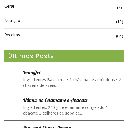
Geral
(2)
Nutrição
(19)
Receitas
(86)
Últimos Posts
Banoffee
Ingredientes Base crua • 1 chávena de amêndoas • ½
chávena de aveia…
Húmus de Edamame e Abacate
Ingredientes: 240 g de edamame congelado 1
abacate 3 colheres de sopa de…
Mac and Cheese Vegan