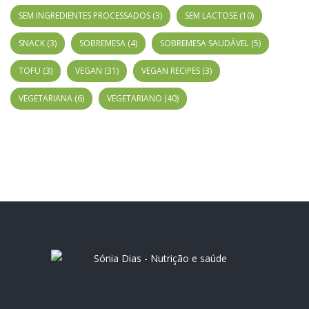
SEM INGREDIENTES PROCESSADOS
(3)
SEM LACTOSE
(10)
SNACK
(3)
SOBREMESA
(4)
SOBREMESA SAUDÁVEL
(5)
TOFU
(3)
VEGAN
(31)
VEGAN RECIPES
(3)
VEGETARIANA
(6)
VEGETARIANO
(40)