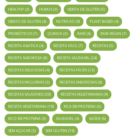
HEALTHY
(3)
HUMUS
(3)
ISENTA DE GLUTEN
(5)
ISENTO DE GLUTEN
(4)
NUTRICAO
(9)
PLANT BASED
(4)
PROBIÓTICOS
(7)
QUINOA
(3)
RAW
(4)
RAW VEGAN
(7)
RECEITA ASIATICA
(4)
RECEITA FÁCIL
(7)
RECEITAS
(5)
RECEITA SABOROSA
(8)
RECEITA SAUDAVEL
(24)
RECEITAS DELICIOSAS
(4)
RECEITAS FÁCEIS
(13)
RECEITAS INCLUSIVAS
(3)
RECEITAS SABOROSAS
(6)
RECEITAS SAUDÁVEIS
(39)
RECEITAS VEGETARIANAS
(9)
RECEITA VEGETARIANA
(19)
RICA EM PROTEINA
(5)
RICO EM PROTEINA
(3)
SAUDAVEL
(4)
SAÚDE
(6)
SEM AÇUCAR
(3)
SEM GLUTEN
(19)