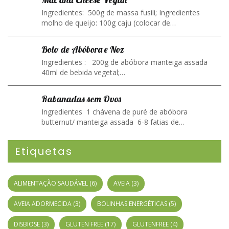
Ingredientes: 500g de massa fusili; Ingredientes
molho de queijo: 100g caju (colocar de…
Bolo de Abóbora e Noz
Ingredientes : 200g de abóbora manteiga assada
40ml de bebida vegetal;…
Rabanadas sem Ovos
Ingredientes 1 chávena de puré de abóbora
butternut/ manteiga assada 6-8 fatias de…
Etiquetas
ALIMENTAÇÃO SAUDÁVEL
(6)
AVEIA
(3)
AVEIA ADORMECIDA
(3)
BOLINHAS ENERGÉTICAS
(5)
DISBIOSE
(3)
GLUTEN FREE
(17)
GLUTENFREE
(4)