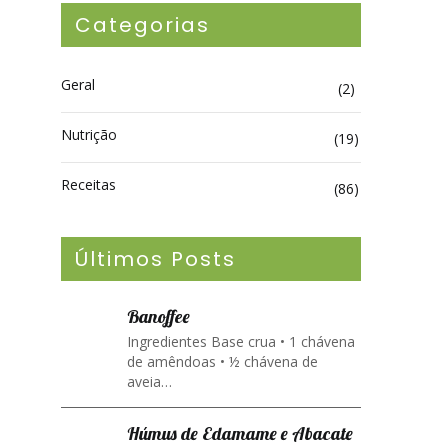
Categorias
Geral
(2)
Nutrição
(19)
Receitas
(86)
Últimos Posts
Banoffee
Ingredientes Base crua • 1 chávena
de amêndoas • ½ chávena de
aveia…
Húmus de Edamame e Abacate