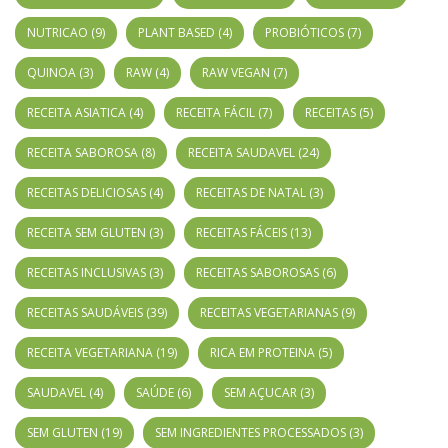
NUTRICAO
(9)
PLANT BASED
(4)
PROBIÓTICOS
(7)
QUINOA
(3)
RAW
(4)
RAW VEGAN
(7)
RECEITA ASIATICA
(4)
RECEITA FÁCIL
(7)
RECEITAS
(5)
RECEITA SABOROSA
(8)
RECEITA SAUDAVEL
(24)
RECEITAS DELICIOSAS
(4)
RECEITAS DE NATAL
(3)
RECEITA SEM GLUTEN
(3)
RECEITAS FÁCEIS
(13)
RECEITAS INCLUSIVAS
(3)
RECEITAS SABOROSAS
(6)
RECEITAS SAUDÁVEIS
(39)
RECEITAS VEGETARIANAS
(9)
RECEITA VEGETARIANA
(19)
RICA EM PROTEINA
(5)
SAUDAVEL
(4)
SAÚDE
(6)
SEM AÇUCAR
(3)
SEM GLUTEN
(19)
SEM INGREDIENTES PROCESSADOS
(3)