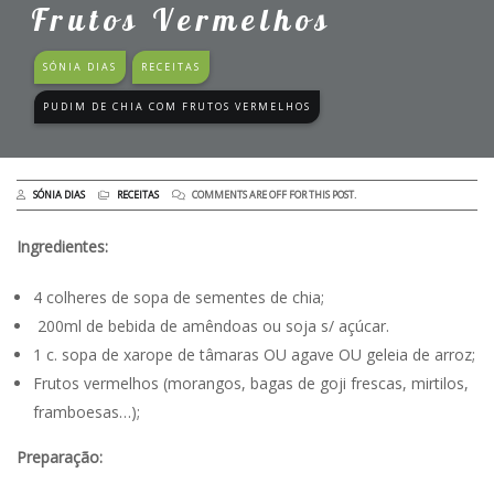
Frutos Vermelhos
SÓNIA DIAS
RECEITAS
PUDIM DE CHIA COM FRUTOS VERMELHOS
SÓNIA DIAS
RECEITAS
COMMENTS ARE OFF FOR THIS POST.
Ingredientes:
4 colheres de sopa de sementes de chia;
200ml de bebida de amêndoas ou soja s/ açúcar.
1 c. sopa de xarope de tâmaras OU agave OU geleia de arroz;
Frutos vermelhos (morangos, bagas de goji frescas, mirtilos,
framboesas…);
Preparação: