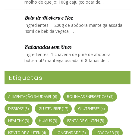
molho de queijo: 100g caju (colocar de…
Bolo de Abóbora e Noz
Ingredientes : 200g de abóbora manteiga assada
40ml de bebida vegetal;…
Rabanadas sem Ovos
Ingredientes 1 chávena de puré de abóbora
butternut/ manteiga assada 6-8 fatias de…
Etiquetas
ALIMENTAÇÃO SAUDÁVEL
(6)
BOLINHAS ENERGÉTICAS
(5)
DISBIOSE
(3)
GLUTEN FREE
(17)
GLUTENFREE
(4)
HEALTHY
(3)
HUMUS
(3)
ISENTA DE GLUTEN
(5)
ISENTO DE GLUTEN
(4)
LONGEVIDADE
(3)
LOW CARB
(3)