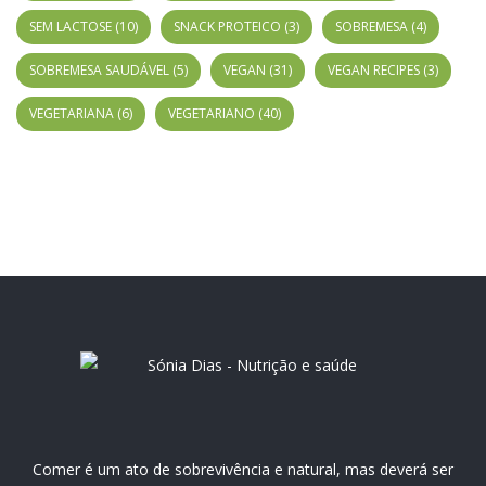
SEM LACTOSE
(10)
SNACK PROTEICO
(3)
SOBREMESA
(4)
SOBREMESA SAUDÁVEL
(5)
VEGAN
(31)
VEGAN RECIPES
(3)
VEGETARIANA
(6)
VEGETARIANO
(40)
Comer é um ato de sobrevivência e natural, mas deverá ser