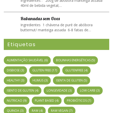
Ingredientes : 200g de abóbora manteiga assada
40ml de bebida vegetal;…
Rabanadas sem Ovos
Ingredientes 1 chávena de puré de abóbora
butternut/ manteiga assada 6-8 fatias de…
Etiquetas
ALIMENTAÇÃO SAUDÁVEL
(6)
BOLINHAS ENERGÉTICAS
(5)
DISBIOSE
(3)
GLUTEN FREE
(17)
GLUTENFREE
(4)
HEALTHY
(3)
HUMUS
(3)
ISENTA DE GLUTEN
(5)
ISENTO DE GLUTEN
(4)
LONGEVIDADE
(3)
LOW CARB
(3)
NUTRICAO
(9)
PLANT BASED
(4)
PROBIÓTICOS
(7)
QUINOA
(3)
RAW
(4)
RAW VEGAN
(7)