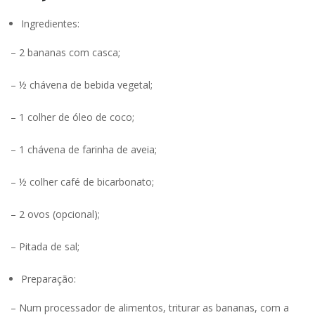
Ingredientes:
– 2 bananas com casca;
– ½ chávena de bebida vegetal;
– 1 colher de óleo de coco;
– 1 chávena de farinha de aveia;
– ½ colher café de bicarbonato;
– 2 ovos (opcional);
– Pitada de sal;
Preparação:
– Num processador de alimentos, triturar as bananas, com a