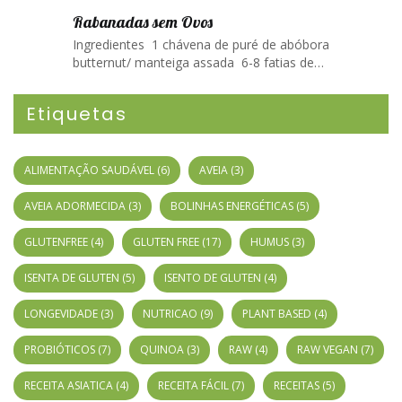
Rabanadas sem Ovos
Ingredientes 1 chávena de puré de abóbora
butternut/ manteiga assada 6-8 fatias de…
Etiquetas
ALIMENTAÇÃO SAUDÁVEL
(6)
AVEIA
(3)
AVEIA ADORMECIDA
(3)
BOLINHAS ENERGÉTICAS
(5)
GLUTENFREE
(4)
GLUTEN FREE
(17)
HUMUS
(3)
ISENTA DE GLUTEN
(5)
ISENTO DE GLUTEN
(4)
LONGEVIDADE
(3)
NUTRICAO
(9)
PLANT BASED
(4)
PROBIÓTICOS
(7)
QUINOA
(3)
RAW
(4)
RAW VEGAN
(7)
RECEITA ASIATICA
(4)
RECEITA FÁCIL
(7)
RECEITAS
(5)