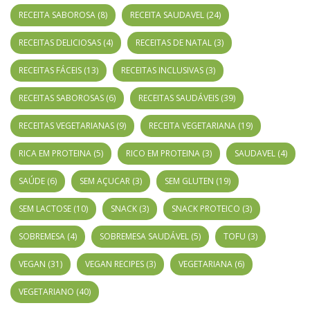
RECEITA SABOROSA
(8)
RECEITA SAUDAVEL
(24)
RECEITAS DELICIOSAS
(4)
RECEITAS DE NATAL
(3)
RECEITAS FÁCEIS
(13)
RECEITAS INCLUSIVAS
(3)
RECEITAS SABOROSAS
(6)
RECEITAS SAUDÁVEIS
(39)
RECEITAS VEGETARIANAS
(9)
RECEITA VEGETARIANA
(19)
RICA EM PROTEINA
(5)
RICO EM PROTEINA
(3)
SAUDAVEL
(4)
SAÚDE
(6)
SEM AÇUCAR
(3)
SEM GLUTEN
(19)
SEM LACTOSE
(10)
SNACK
(3)
SNACK PROTEICO
(3)
SOBREMESA
(4)
SOBREMESA SAUDÁVEL
(5)
TOFU
(3)
VEGAN
(31)
VEGAN RECIPES
(3)
VEGETARIANA
(6)
VEGETARIANO
(40)