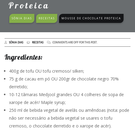
Proteica
SÓNIA DIAS
RECEITAS
MOUSSE DE CHOCOLATE PROTEICA
SÓNIA DIAS
RECEITAS
COMMENTS ARE OFF FOR THIS POST.
Ingredientes:
400g de tofu OU tofu cremoso/ silken;
75 g de cacau em pó OU 200gr de chocolate negro 70%
derretido;
10-12 tâmaras Medjool grandes OU 4 colheres de sopa de
xarope de acér/ Maple syrup;
250 ml de bebida vegetal de avelãs ou amêndoas (nota: pode
não ser necessário a bebida vegetal se usares o tofu
cremoso, o chocolate derretido e o xarope de acér).