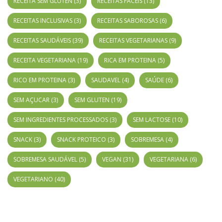
RECEITA SEM GLUTEN
(3)
RECEITAS FÁCEIS
(13)
RECEITAS INCLUSIVAS
(3)
RECEITAS SABOROSAS
(6)
RECEITAS SAUDÁVEIS
(39)
RECEITAS VEGETARIANAS
(9)
RECEITA VEGETARIANA
(19)
RICA EM PROTEINA
(5)
RICO EM PROTEINA
(3)
SAUDAVEL
(4)
SAÚDE
(6)
SEM AÇUCAR
(3)
SEM GLUTEN
(19)
SEM INGREDIENTES PROCESSADOS
(3)
SEM LACTOSE
(10)
SNACK
(3)
SNACK PROTEICO
(3)
SOBREMESA
(4)
SOBREMESA SAUDÁVEL
(5)
VEGAN
(31)
VEGETARIANA
(6)
VEGETARIANO
(40)