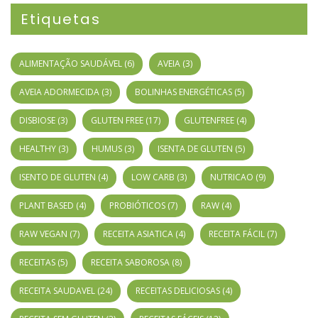
Etiquetas
ALIMENTAÇÃO SAUDÁVEL
(6)
AVEIA
(3)
AVEIA ADORMECIDA
(3)
BOLINHAS ENERGÉTICAS
(5)
DISBIOSE
(3)
GLUTEN FREE
(17)
GLUTENFREE
(4)
HEALTHY
(3)
HUMUS
(3)
ISENTA DE GLUTEN
(5)
ISENTO DE GLUTEN
(4)
LOW CARB
(3)
NUTRICAO
(9)
PLANT BASED
(4)
PROBIÓTICOS
(7)
RAW
(4)
RAW VEGAN
(7)
RECEITA ASIATICA
(4)
RECEITA FÁCIL
(7)
RECEITAS
(5)
RECEITA SABOROSA
(8)
RECEITA SAUDAVEL
(24)
RECEITAS DELICIOSAS
(4)