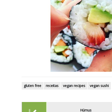
gluten free
receitas
vegan recipes
vegan sushi
Post
Húmus
navigation