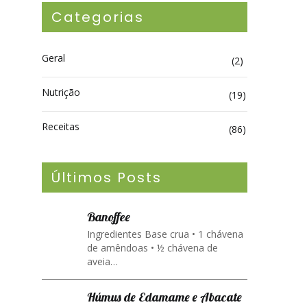
Categorias
Geral
(2)
Nutrição
(19)
Receitas
(86)
Últimos Posts
Banoffee
Ingredientes Base crua • 1 chávena
de amêndoas • ½ chávena de
aveia…
Húmus de Edamame e Abacate