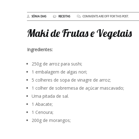
SÓNIA DIAS
RECEITAS
COMMENTS ARE OFF FOR THIS POST.
Maki de Frutas e Vegetais
Ingredientes:
250g de arroz para sushi;
1 embalagem de algas nori;
5 colheres de sopa de vinagre de arroz;
1 colher de sobremesa de açúcar mascavado;
Uma pitada de sal.
1 Abacate;
1 Cenoura;
200g de morangos;