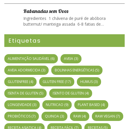
Rabanadas sem Ovos
Ingredientes 1 chávena de puré de abóbora
butternut/ manteiga assada 6-8 fatias de…
Etiquetas
ALIMENTAÇÃO SAUDÁVEL
(6)
AVEIA
(3)
AVEIA ADORMECIDA
(3)
BOLINHAS ENERGÉTICAS
(5)
GLUTENFREE
(4)
GLUTEN FREE
(17)
HUMUS
(3)
ISENTA DE GLUTEN
(5)
ISENTO DE GLUTEN
(4)
LONGEVIDADE
(3)
NUTRICAO
(9)
PLANT BASED
(4)
PROBIÓTICOS
(7)
QUINOA
(3)
RAW
(4)
RAW VEGAN
(7)
RECEITA ASIATICA
(4)
RECEITA FÁCIL
(7)
RECEITAS
(5)