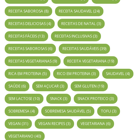
RECEITA SABOROSA
(8)
RECEITA SAUDAVEL
(24)
RECEITAS DELICIOSAS
(4)
RECEITAS DE NATAL
(3)
RECEITAS FÁCEIS
(13)
RECEITAS INCLUSIVAS
(3)
RECEITAS SABOROSAS
(6)
RECEITAS SAUDÁVEIS
(39)
RECEITAS VEGETARIANAS
(9)
RECEITA VEGETARIANA
(19)
RICA EM PROTEINA
(5)
RICO EM PROTEINA
(3)
SAUDAVEL
(4)
SAÚDE
(6)
SEM AÇUCAR
(3)
SEM GLUTEN
(19)
SEM LACTOSE
(10)
SNACK
(3)
SNACK PROTEICO
(3)
SOBREMESA
(4)
SOBREMESA SAUDÁVEL
(5)
TOFU
(3)
VEGAN
(31)
VEGAN RECIPES
(3)
VEGETARIANA
(6)
VEGETARIANO
(40)