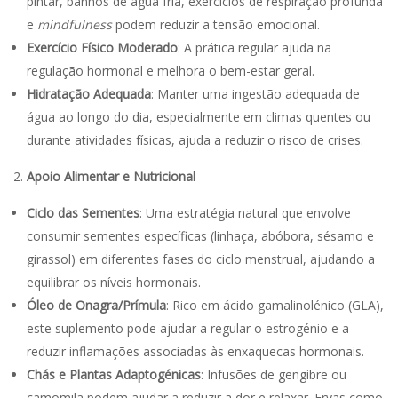
pintar, banhos de água fria, exercícios de respiração profunda
e
mindfulness
podem reduzir a tensão emocional.
Exercício Físico Moderado
: A prática regular ajuda na
regulação hormonal e melhora o bem-estar geral.
Hidratação Adequada
: Manter uma ingestão adequada de
água ao longo do dia, especialmente em climas quentes ou
durante atividades físicas, ajuda a reduzir o risco de crises.
Apoio Alimentar e Nutricional
Ciclo das Sementes
: Uma estratégia natural que envolve
consumir sementes específicas (linhaça, abóbora, sésamo e
girassol) em diferentes fases do ciclo menstrual, ajudando a
equilibrar os níveis hormonais.
Óleo de Onagra/Prímula
: Rico em ácido gamalinolénico (GLA),
este suplemento pode ajudar a regular o estrogénio e a
reduzir inflamações associadas às enxaquecas hormonais.
Chás e Plantas Adaptogénicas
: Infusões de gengibre ou
camomila podem ajudar a reduzir a dor e relaxar. Ervas como