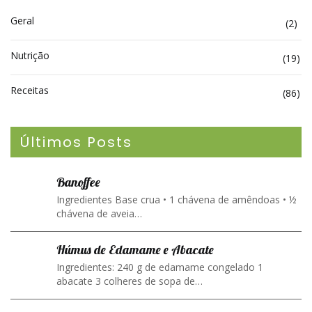
Geral
(2)
Nutrição
(19)
Receitas
(86)
Últimos Posts
Banoffee
Ingredientes Base crua • 1 chávena de amêndoas • ½
chávena de aveia…
Húmus de Edamame e Abacate
Ingredientes: 240 g de edamame congelado 1
abacate 3 colheres de sopa de…