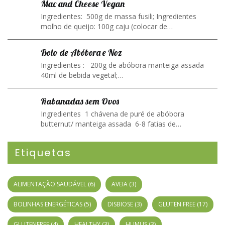
Mac and Cheese Vegan
Ingredientes: 500g de massa fusili; Ingredientes
molho de queijo: 100g caju (colocar de…
Bolo de Abóbora e Noz
Ingredientes : 200g de abóbora manteiga assada
40ml de bebida vegetal;…
Rabanadas sem Ovos
Ingredientes 1 chávena de puré de abóbora
butternut/ manteiga assada 6-8 fatias de…
Etiquetas
ALIMENTAÇÃO SAUDÁVEL
(6)
AVEIA
(3)
BOLINHAS ENERGÉTICAS
(5)
DISBIOSE
(3)
GLUTEN FREE
(17)
GLUTENFREE
(4)
HEALTHY
(3)
HUMUS
(3)