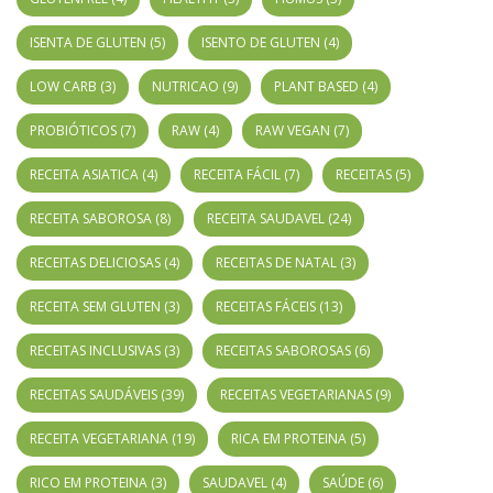
ISENTA DE GLUTEN
(5)
ISENTO DE GLUTEN
(4)
LOW CARB
(3)
NUTRICAO
(9)
PLANT BASED
(4)
PROBIÓTICOS
(7)
RAW
(4)
RAW VEGAN
(7)
RECEITA ASIATICA
(4)
RECEITA FÁCIL
(7)
RECEITAS
(5)
RECEITA SABOROSA
(8)
RECEITA SAUDAVEL
(24)
RECEITAS DELICIOSAS
(4)
RECEITAS DE NATAL
(3)
RECEITA SEM GLUTEN
(3)
RECEITAS FÁCEIS
(13)
RECEITAS INCLUSIVAS
(3)
RECEITAS SABOROSAS
(6)
RECEITAS SAUDÁVEIS
(39)
RECEITAS VEGETARIANAS
(9)
RECEITA VEGETARIANA
(19)
RICA EM PROTEINA
(5)
RICO EM PROTEINA
(3)
SAUDAVEL
(4)
SAÚDE
(6)