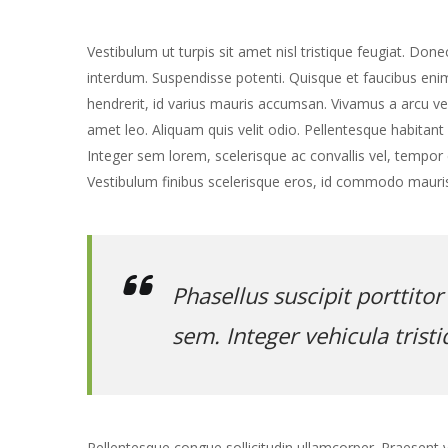
Vestibulum ut turpis sit amet nisl tristique feugiat. Do
interdum. Suspendisse potenti. Quisque et faucibus en
hendrerit, id varius mauris accumsan. Vivamus a arcu vel 
amet leo. Aliquam quis velit odio. Pellentesque habitan
Integer sem lorem, scelerisque ac convallis vel, tempor e
Vestibulum finibus scelerisque eros, id commodo mauris v
Phasellus suscipit porttitor
sem. Integer vehicula tristiq
Pellentesque congue sollicitudin ullamcorper. Praesent v