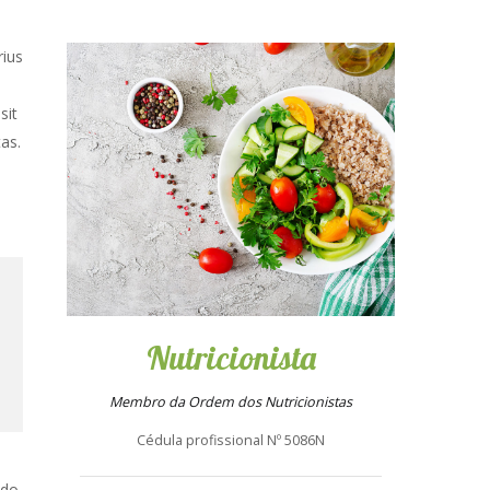
rius
sit
as.
Nutricionista
Membro da Ordem dos Nutricionistas
Cédula profissional Nº 5086N
odo.