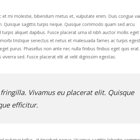
nec et mi molestie, bibendum metus et, vulputate enim. Duis congue va
im. Quisque sagittis turpis neque. Quisque commodo quam sed arcu
turpis aliquet dapibus. Fusce placerat urna id nibh auctor mollis eget 
t morbi tristique senectus et netus et malesuada fames ac turpis egest
get purus. Phasellus non ante nec nulla finibus finibus eget quis erat.
iverra sed. Fusce placerat elit at velit dignissim egestas.
 fringilla. Vivamus eu placerat elit. Quisque
ue efficitur.
el pulvinar tellus, at tincidunt neque. Vivamus sagittis lobortis comm